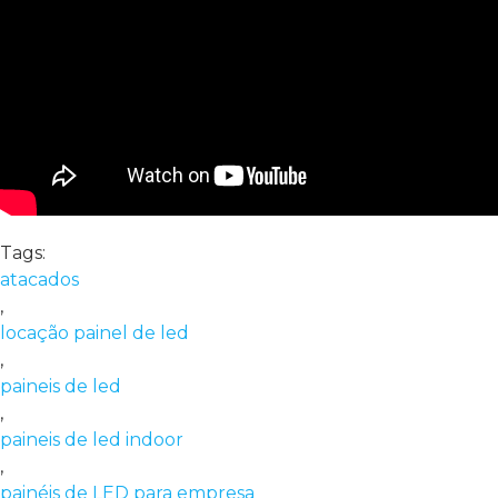
Tags:
atacados
,
locação painel de led
,
paineis de led
,
paineis de led indoor
,
painéis de LED para empresa