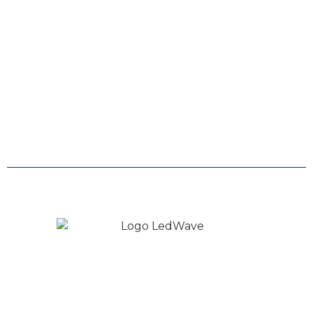
0800 943 7800
Links
Trabalhe Conosco
Políticas de Privacidade
Copyright © 2026 LedWave - Todos os direitos
Reservados