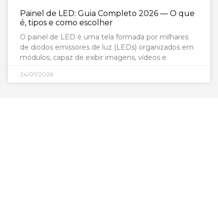
Painel de LED: Guia Completo 2026 — O que
é, tipos e como escolher
O painel de LED é uma tela formada por milhares
de diodos emissores de luz (LEDs) organizados em
módulos, capaz de exibir imagens, vídeos e
24/07/2026
São Paulo - SP
Av. Nove de Julho, 3624 - Jardim Paulista, São
Paulo - SP, CEP: 01406-000
0800 943 7800