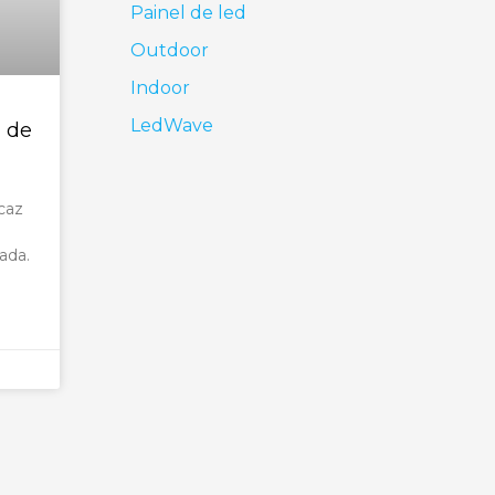
Painel de led
Outdoor
Indoor
LedWave
a de
caz
ada.