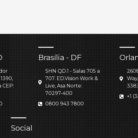
O
Brasília - DF
Orla
dor
SHN QD.1 - Salas 705 a
260
 1390,
707. ED.Vision Work &
Way,
a CEP:
Live, Asa Norte:
338
70297-400
+1 (
0
0800 943 7800
Social