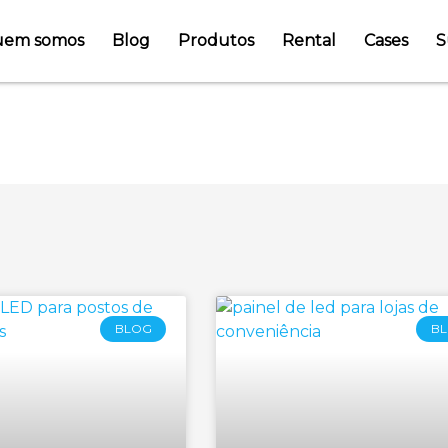
em somos
Blog
Produtos
Rental
Cases
S
goria: postos de combus
BLOG
B