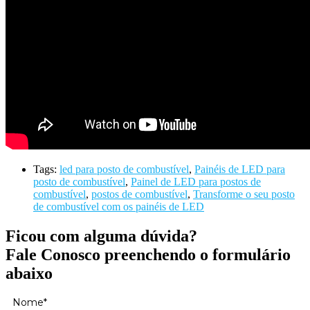
Tags:
led para posto de combustível
,
Painéis de LED para
posto de combustível
,
Painel de LED para postos de
combustível
,
postos de combustível
,
Transforme o seu posto
de combustível com os painéis de LED
Ficou com alguma dúvida?
Fale Conosco preenchendo o formulário
abaixo
Nome*