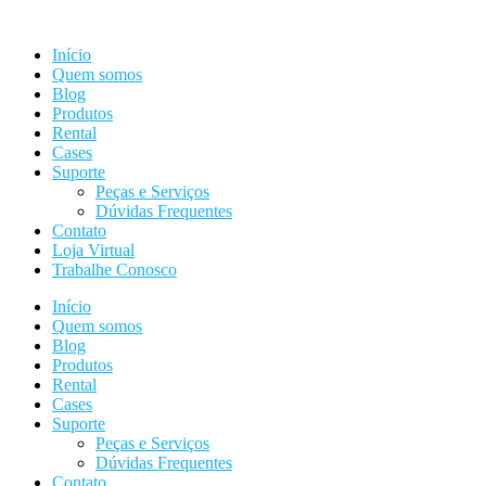
Ir
para
Início
o
Quem somos
conteúdo
Blog
Produtos
Rental
Cases
Suporte
Peças e Serviços
Dúvidas Frequentes
Contato
Loja Virtual
Trabalhe Conosco
Início
Quem somos
Blog
Produtos
Rental
Cases
Suporte
Peças e Serviços
Dúvidas Frequentes
Contato