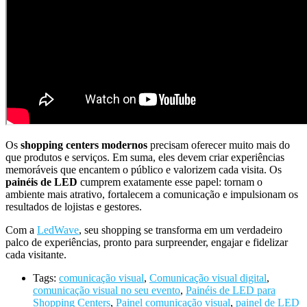
Os
shopping centers modernos
precisam oferecer muito mais do
que produtos e serviços. Em suma, eles devem criar experiências
memoráveis que encantem o público e valorizem cada visita. Os
painéis de LED
cumprem exatamente esse papel: tornam o
ambiente mais atrativo, fortalecem a comunicação e impulsionam os
resultados de lojistas e gestores.
Com a
LedWave
, seu shopping se transforma em um verdadeiro
palco de experiências, pronto para surpreender, engajar e fidelizar
cada visitante.
Tags:
comunicação visual
,
Comunicação visual digital
,
comunicação visual no seu evento
,
Painéis de LED para
Shopping Centers
,
Painel comunicação visual
,
painel de LED