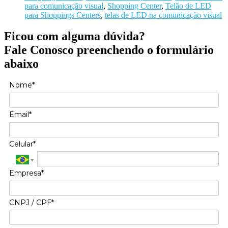
para comunicação visual
,
Shopping Center
,
Telão de LED
para Shoppings Centers
,
telas de LED na comunicação visual
Ficou com alguma dúvida?
Fale Conosco preenchendo o formulário
abaixo
Nome*
Email*
Celular*
Empresa*
CNPJ / CPF*