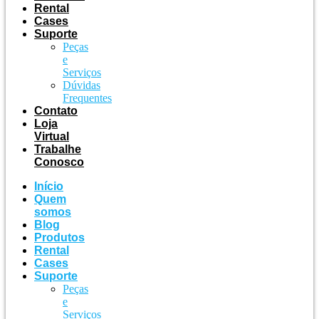
Rental
Cases
Suporte
Peças
e
Serviços
Dúvidas
Frequentes
Contato
Loja
Virtual
Trabalhe
Conosco
Início
Quem
somos
Blog
Produtos
Rental
Cases
Suporte
Peças
e
Serviços