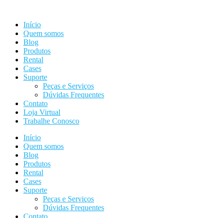
Ir
para
Início
o
Quem somos
conteúdo
Blog
Produtos
Rental
Cases
Suporte
Peças e Serviços
Dúvidas Frequentes
Contato
Loja Virtual
Trabalhe Conosco
Início
Quem somos
Blog
Produtos
Rental
Cases
Suporte
Peças e Serviços
Dúvidas Frequentes
Contato