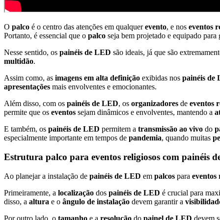
O
palco
é o centro das atenções em qualquer
evento
, e nos
eventos r
Portanto, é essencial que o
palco
seja bem projetado e equipado para 
Nesse sentido, os
painéis de LED
são ideais, já que são extremamen
multidão
.
Assim como, as
imagens em alta definição
exibidas nos
painéis de
apresentações
mais envolventes e emocionantes.
Além disso, com os
painéis de LED
, os
organizadores
de
eventos r
permite que os
eventos
sejam dinâmicos e envolventes, mantendo a
a
E também, os
painéis de LED
permitem a
transmissão ao vivo
do
p
especialmente importante em tempos de
pandemia
, quando muitas
pe
Estrutura palco para eventos religiosos com painéis 
Ao planejar a instalação de
painéis de LED
em
palcos
para
eventos 
Primeiramente, a
localização
dos
painéis de LED
é crucial para max
disso, a
altura
e o
ângulo de instalação
devem garantir a
visibilidad
Por outro lado, o
tamanho
e a
resolução
do
painel de LED
devem se