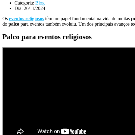
Categoria:
Blog
Dia:
26/11/2024
Os
eventos religiosos
têm um papel fundamental na vida de muitas
p
do
palco
para eventos também evoluiu. Um dos principais avanços te
Palco para eventos religiosos