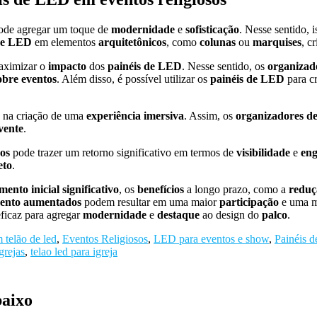
de agregar um toque de
modernidade
e
sofisticação
. Nesse sentido, i
de LED
em elementos
arquitetônicos
, como
colunas
ou
marquises
, c
maximizar o
impacto
dos
painéis de LED
. Nesse sentido, os
organizado
obre eventos
. Além disso, é possível utilizar os
painéis de LED
para cr
 na criação de uma
experiência imersiva
. Assim, os
organizadores de 
vente
.
sos
pode trazer um retorno significativo em termos de
visibilidade
e
en
eto
.
mento inicial significativo
, os
benefícios
a longo prazo, como a
reduç
ento aumentados
podem resultar em uma maior
participação
e uma 
eficaz para agregar
modernidade
e
destaque
ao design do
palco
.
 telão de led
,
Eventos Religiosos
,
LED para eventos e show
,
Painéis 
grejas
,
telao led para igreja
baixo