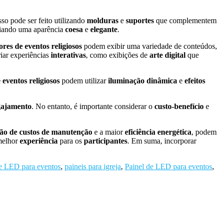
sso pode ser feito utilizando
molduras
e
suportes
que complementem
riando uma aparência
coesa
e
elegante
.
res de eventos religiosos
podem exibir uma variedade de conteúdos,
iar experiências
interativas
, como exibições de
arte digital
que
eventos religiosos
podem utilizar
iluminação dinâmica
e
efeitos
gajamento
. No entanto, é importante considerar o
custo-benefício
e
ão de custos de manutenção
e a maior
eficiência energética
, podem
melhor
experiência
para os
participantes
. Em suma, incorporar
de LED para eventos
,
paineis para igreja
,
Painel de LED para eventos
,