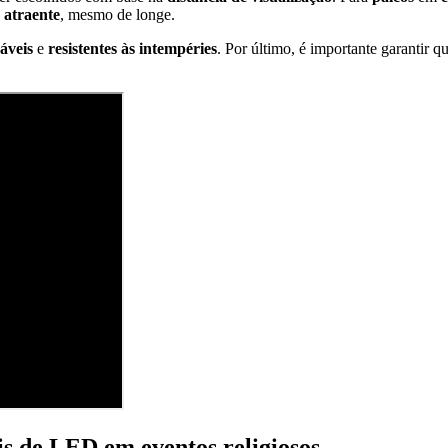
e
atraente
, mesmo de longe.
áveis
e
resistentes às intempéries
. Por último, é importante garantir q
s de LED em eventos religiosos