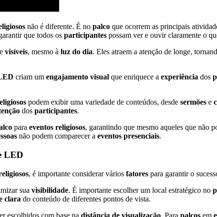
eligiosos
não é diferente. É no
palco
que ocorrem as principais ativida
garantir que todos os
participantes
possam ver e ouvir claramente o qu
te
visíveis
, mesmo à
luz do dia
. Eles atraem a atenção de longe, tornan
 LED
criam um
engajamento visual
que enriquece a
experiência
dos
p
eligiosos
podem exibir uma variedade de conteúdos, desde
sermões
e
c
tenção
dos
participantes
.
alco
para
eventos religiosos
, garantindo que mesmo aqueles que não pod
ssoas
não podem comparecer a
eventos presenciais
.
de LED
religiosos
, é importante considerar vários
fatores
para garantir o suces
imizar sua
visibilidade
. É importante escolher um local estratégico no
p
e clara
do conteúdo de diferentes pontos de vista.
r escolhidos com base na
distância de visualização
. Para
palcos
em
e