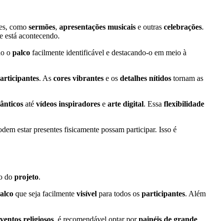
des, como
sermões
,
apresentações musicais
e outras
celebrações
.
e está acontecendo.
do o
palco
facilmente identificável e destacando-o em meio à
articipantes
. As
cores vibrantes
e os
detalhes nítidos
tornam as
ânticos
até
vídeos inspiradores
e
arte digital
. Essa
flexibilidade
em estar presentes fisicamente possam participar. Isso é
so do
projeto
.
alco
que seja facilmente
visível
para todos os
participantes
. Além
ventos religiosos
, é recomendável optar por
painéis de grande