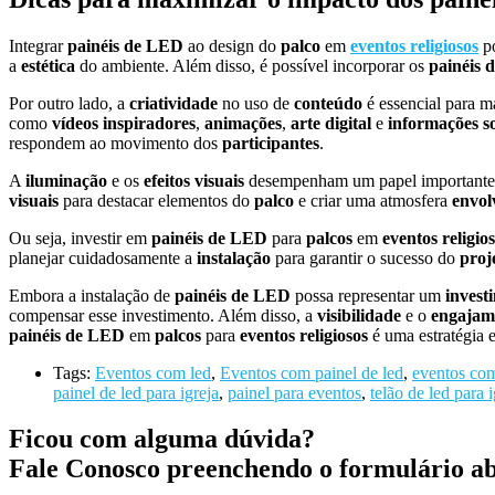
Integrar
painéis de LED
ao design do
palco
em
eventos religiosos
po
a
estética
do ambiente. Além disso, é possível incorporar os
painéis 
Por outro lado, a
criatividade
no uso de
conteúdo
é essencial para 
como
vídeos inspiradores
,
animações
,
arte digital
e
informações s
respondem ao movimento dos
participantes
.
A
iluminação
e os
efeitos visuais
desempenham um papel importante
visuais
para destacar elementos do
palco
e criar uma atmosfera
envol
Ou seja, investir em
painéis de LED
para
palcos
em
eventos religio
planejar cuidadosamente a
instalação
para garantir o sucesso do
proj
Embora a instalação de
painéis de LED
possa representar um
investi
compensar esse investimento. Além disso, a
visibilidade
e o
engajam
painéis de LED
em
palcos
para
eventos religiosos
é uma estratégia 
Tags:
Eventos com led
,
Eventos com painel de led
,
eventos com
painel de led para igreja
,
painel para eventos
,
telão de led para i
Ficou com alguma dúvida?
Fale Conosco preenchendo o formulário a