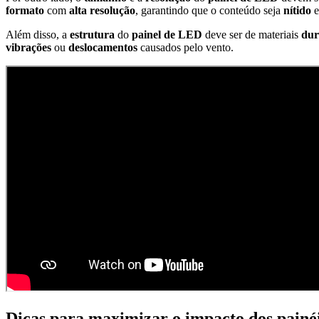
formato
com
alta resolução
, garantindo que o conteúdo seja
nítido
Além disso, a
estrutura
do
painel de LED
deve ser de materiais
dur
vibrações
ou
deslocamentos
causados pelo vento.
Dicas para maximizar o impacto dos painéi