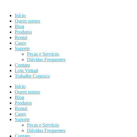
Ir
para
Início
o
Quem somos
conteúdo
Blog
Produtos
Rental
Cases
Suporte
Peças e Serviços
Dúvidas Frequentes
Contato
Loja Virtual
Trabalhe Conosco
Início
Quem somos
Blog
Produtos
Rental
Cases
Suporte
Peças e Serviços
Dúvidas Frequentes
Contato