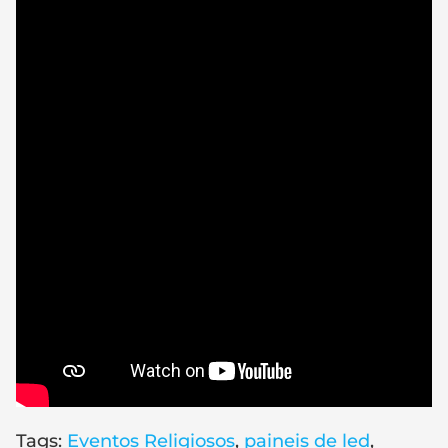
Tags:
Eventos Religiosos
,
paineis de led
,