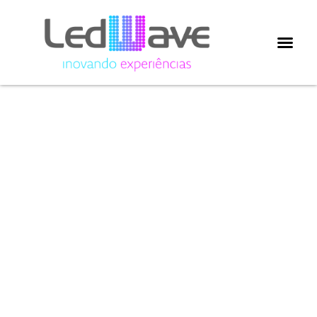
Painéis de
LED em
espaços
religiosos