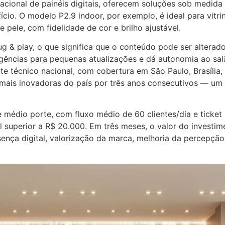
cional de painéis digitais, oferecem soluções sob medid
cio. O modelo P2.9 indoor, por exemplo, é ideal para vitri
 pele, com fidelidade de cor e brilho ajustável.
g & play, o que significa que o conteúdo pode ser alterad
agências para pequenas atualizações e dá autonomia ao s
te técnico nacional, com cobertura em São Paulo, Brasília
ais inovadoras do país por três anos consecutivos — um 
 médio porte, com fluxo médio de 60 clientes/dia e ticke
superior a R$ 20.000. Em três meses, o valor do investi
sença digital, valorização da marca, melhoria da percepção