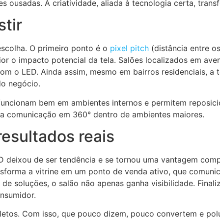
 ousadas. A criatividade, aliada à tecnologia certa, tra
tir
escolha. O primeiro ponto é o
pixel pitch
(distância entre os
ior o impacto potencial da tela. Salões localizados em av
m o LED. Ainda assim, mesmo em bairros residenciais, a t
do negócio.
uncionam bem em ambientes internos e permitem reposicionam
ara comunicação em 360° dentro de ambientes maiores.
resultados reais
 deixou de ser tendência e se tornou uma vantagem compet
nsforma a vitrine em um ponto de venda ativo, que comun
e de soluções, o salão não apenas ganha visibilidade. Fin
nsumidor.
fletos. Com isso, que pouco dizem, pouco convertem e pol