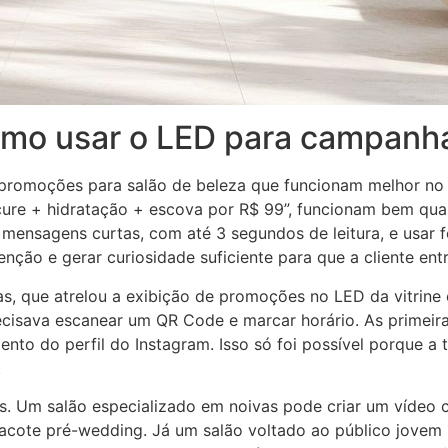
como usar o LED para campanh
As promoções para salão de beleza que funcionam melhor n
cure + hidratação + escova por R$ 99”, funcionam bem qu
r mensagens curtas, com até 3 segundos de leitura, e usar 
enção e gerar curiosidade suficiente para que a cliente en
s, que atrelou a exibição de promoções no LED da vitrine
ecisava escanear um QR Code e marcar horário. As primeir
 do perfil do Instagram. Isso só foi possível porque a t
.
as. Um salão especializado em noivas pode criar um vídeo 
ote pré-wedding. Já um salão voltado ao público jovem p