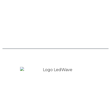
Links
Trabalhe Conosco
Políticas de Privacidade
Copyright © 2026 LedWave - Todos os direitos
Reservados