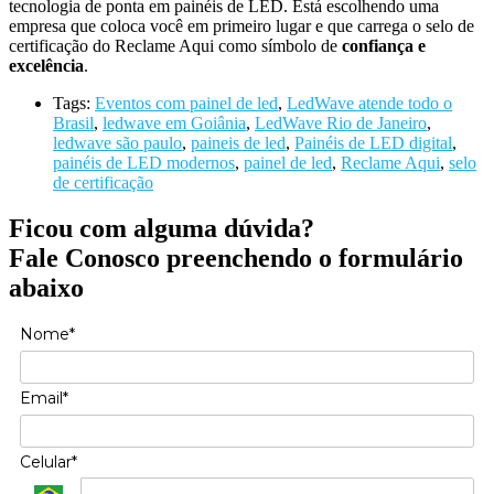
tecnologia de ponta em painéis de LED. Está escolhendo uma
empresa que coloca você em primeiro lugar e que carrega o selo de
certificação do Reclame Aqui como símbolo de
confiança e
excelência
.
Tags:
Eventos com painel de led
,
LedWave atende todo o
Brasil
,
ledwave em Goiânia
,
LedWave Rio de Janeiro
,
ledwave são paulo
,
paineis de led
,
Painéis de LED digital
,
painéis de LED modernos
,
painel de led
,
Reclame Aqui
,
selo
de certificação
Ficou com alguma dúvida?
Fale Conosco preenchendo o formulário
abaixo
Nome*
Email*
Celular*