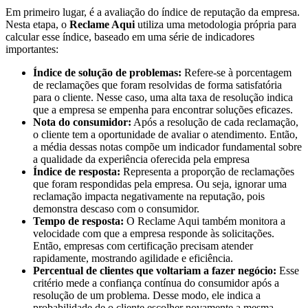
Em primeiro lugar, é a avaliação do
índice de reputação
da empresa.
Nesta etapa, o
Reclame Aqui
utiliza uma metodologia própria para
calcular esse índice, baseado em uma série de indicadores
importantes:
Índice de solução de problemas
:
Refere-se à porcentagem
de reclamações que foram resolvidas de forma satisfatória
para o cliente. Nesse caso, uma alta taxa de resolução indica
que a empresa se empenha para encontrar soluções eficazes.
Nota do consumidor
:
Após a resolução de cada reclamação,
o cliente tem a oportunidade de avaliar o atendimento. Então,
a média dessas notas compõe um indicador fundamental sobre
a qualidade da experiência oferecida pela empresa
Índice de resposta
:
Representa a proporção de reclamações
que foram respondidas pela empresa. Ou seja, ignorar uma
reclamação impacta negativamente na reputação, pois
demonstra descaso com o consumidor.
Tempo de resposta
:
O Reclame Aqui também monitora a
velocidade com que a empresa responde às solicitações.
Então, empresas com certificação precisam atender
rapidamente, mostrando agilidade e eficiência.
Percentual de clientes que voltariam a fazer negócio
:
Esse
critério mede a confiança contínua do consumidor após a
resolução de um problema. Desse modo, ele indica a
probabilidade de o cliente escolher novamente a mesma