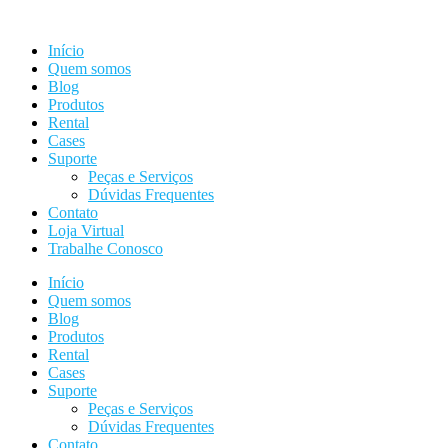
Ir
para
Início
o
Quem somos
conteúdo
Blog
Produtos
Rental
Cases
Suporte
Peças e Serviços
Dúvidas Frequentes
Contato
Loja Virtual
Trabalhe Conosco
Início
Quem somos
Blog
Produtos
Rental
Cases
Suporte
Peças e Serviços
Dúvidas Frequentes
Contato