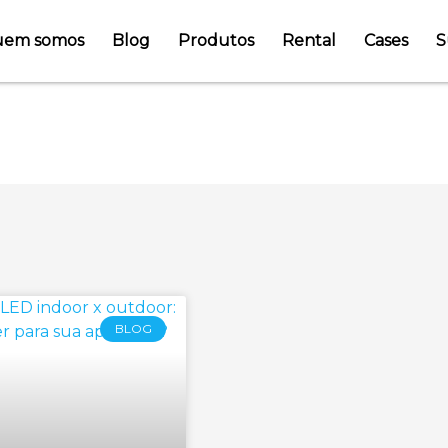
em somos
Blog
Produtos
Rental
Cases
S
rença de painéis de led 
BLOG