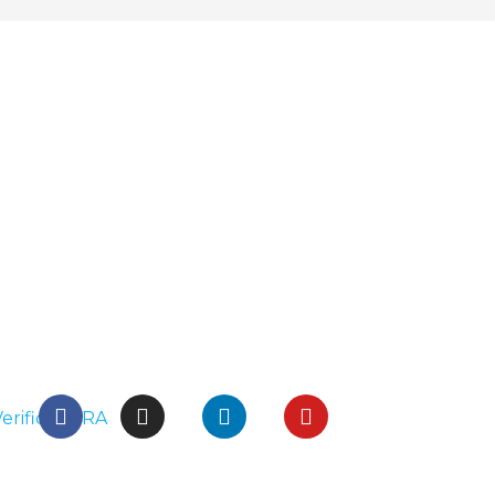
O
Brasília - DF
Orla
dor
SHN QD.1 - Salas 705 a
260
 1390,
707. ED.Vision Work &
Way,
a CEP:
Live, Asa Norte:
338
70297-400
+1 (
0
0800 943 7800
Social