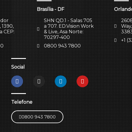
Brasília - DF
Orlando
ador
SHN QD.1 - Salas 705
2608
 1390,
a 707. ED.Vision Work
Way,
la CEP:
& Live, Asa Norte:
338
70297-400
+1 (
00
0800 943 7800
Social
Telefone
0800 943 7800