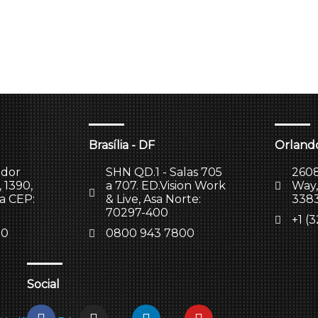
Brasília - DF
Orlando
ador
SHN QD.1 - Salas 705
2608
 1390,
a 707. ED.Vision Work
Way,
la CEP:
& Live, Asa Norte:
338
70297-400
+1 (
00
0800 943 7800
Social