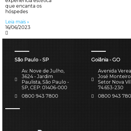
experiência estética
que encanta os
hóspedes
Leia mais »
16/06/2023
São Paulo - SP
Goiânia - GO
Av. Nove de Julho,
Avenida Vere
3624 - Jardim
José Monteiro,
Paulista, São Paulo -
Setor Nova Vi
SP, CEP: 01406-000
74.653-230
0800 943 7800
0800 943 78