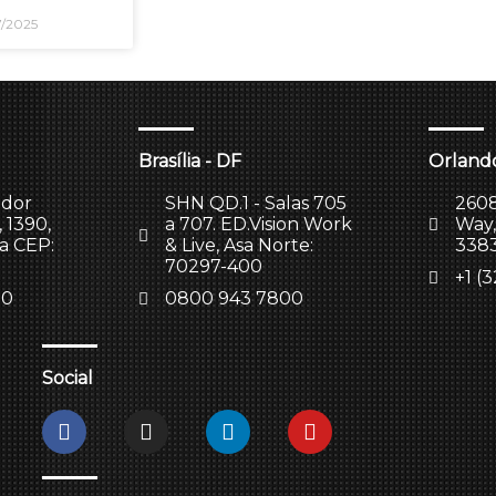
7/2025
Brasília - DF
Orlando
ador
SHN QD.1 - Salas 705
2608
 1390,
a 707. ED.Vision Work
Way,
la CEP:
& Live, Asa Norte:
338
70297-400
+1 (
00
0800 943 7800
Social