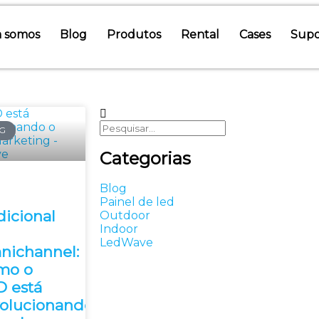
 somos
Blog
Produtos
Rental
Cases
Supo
G
Categorias
Blog
Painel de led
dicional
Outdoor
Indoor
LedWave
nichannel:
mo o
D está
volucionando