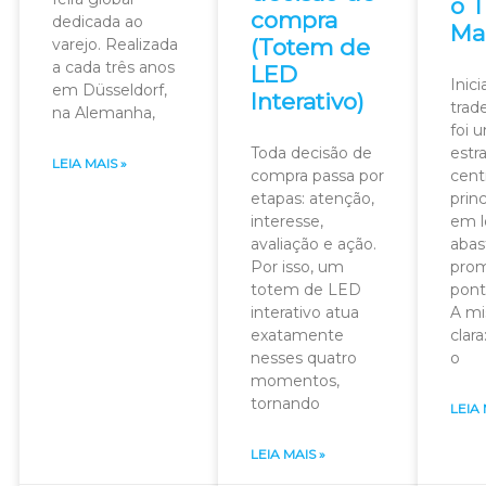
o 
compra
dedicada ao
Ma
(Totem de
varejo. Realizada
a cada três anos
LED
Inic
em Düsseldorf,
Interativo)
trad
na Alemanha,
foi 
Toda decisão de
estr
LEIA MAIS »
compra passa por
cent
etapas: atenção,
prin
interesse,
em l
avaliação e ação.
abas
Por isso, um
pro
totem de LED
pont
interativo atua
A mi
exatamente
clara
nesses quatro
o
momentos,
tornando
LEIA 
LEIA MAIS »