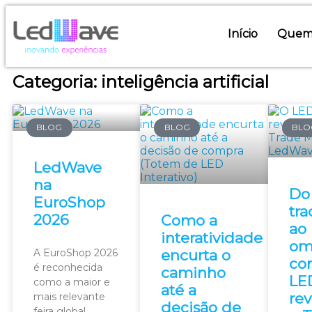
Início
Quem
Categoria: inteligência artificial
BLOG
BLOG
BLO
LedWave
na
Do
EuroShop
tra
2026
Como a
ao
interatividade
om
A EuroShop 2026
encurta o
co
é reconhecida
caminho
LE
como a maior e
até a
re
mais relevante
decisão de
feira global