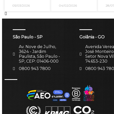
05/03/2026
04/02/2026
28/0
São Paulo - SP
Goiânia - GO
Av. Nove de Julho,
Avenida Vere
3624 - Jardim
José Monteiro,
Paulista, São Paulo -
Setor Nova Vi
SP, CEP: 01406-000
74.653-230
0800 943 7800
0800 943 78