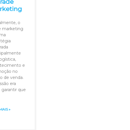
Trade
rketing
ialmente, o
e marketing
uma
atégia
rada
cipalmente
ogística,
tecimento e
moção no
o de venda.
ssão era
: garantir que
MAIS »