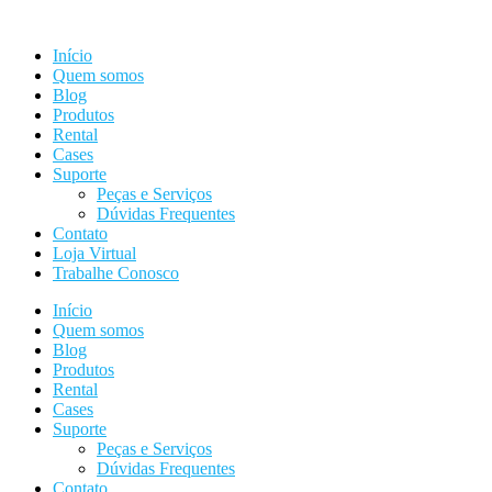
Ir
para
Início
o
Quem somos
conteúdo
Blog
Produtos
Rental
Cases
Suporte
Peças e Serviços
Dúvidas Frequentes
Contato
Loja Virtual
Trabalhe Conosco
Início
Quem somos
Blog
Produtos
Rental
Cases
Suporte
Peças e Serviços
Dúvidas Frequentes
Contato