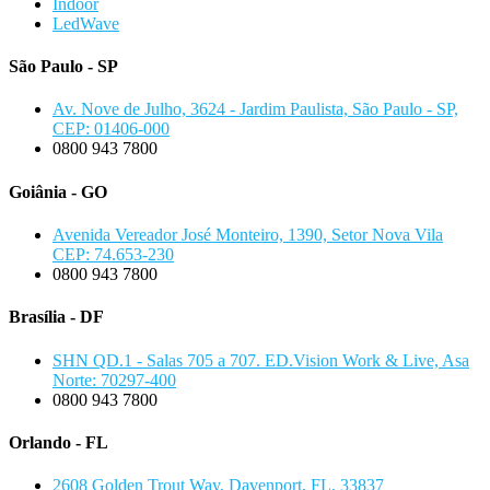
Indoor
LedWave
São Paulo - SP
Av. Nove de Julho, 3624 - Jardim Paulista, São Paulo - SP,
CEP: 01406-000
0800 943 7800
Goiânia - GO
Avenida Vereador José Monteiro, 1390, Setor Nova Vila
CEP: 74.653-230
0800 943 7800
Brasília - DF
SHN QD.1 - Salas 705 a 707. ED.Vision Work & Live, Asa
Norte: 70297-400
0800 943 7800
Orlando - FL
2608 Golden Trout Way, Davenport, FL, 33837