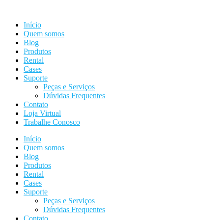
Ir
para
Início
o
Quem somos
conteúdo
Blog
Produtos
Rental
Cases
Suporte
Peças e Serviços
Dúvidas Frequentes
Contato
Loja Virtual
Trabalhe Conosco
Início
Quem somos
Blog
Produtos
Rental
Cases
Suporte
Peças e Serviços
Dúvidas Frequentes
Contato