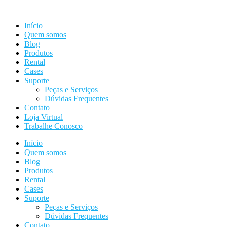
Ir
para
Início
o
Quem somos
conteúdo
Blog
Produtos
Rental
Cases
Suporte
Peças e Serviços
Dúvidas Frequentes
Contato
Loja Virtual
Trabalhe Conosco
Início
Quem somos
Blog
Produtos
Rental
Cases
Suporte
Peças e Serviços
Dúvidas Frequentes
Contato