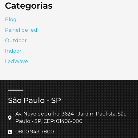
Categorias
Blog
Painel de led
Outdoor
Indoor
LedWave
São Paulo - SP
Av. Nove de Julho, 3624 - Jardim Paulista, São
Paulo - SP, CEP: 01406-000
0800 943 7800