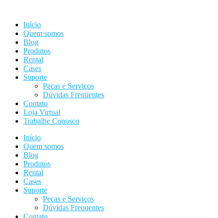
Ir
para
Início
o
Quem somos
conteúdo
Blog
Produtos
Rental
Cases
Suporte
Peças e Serviços
Dúvidas Frequentes
Contato
Loja Virtual
Trabalhe Conosco
Início
Quem somos
Blog
Produtos
Rental
Cases
Suporte
Peças e Serviços
Dúvidas Frequentes
Contato