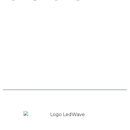
Telefone
0800 943 7800
Links
Trabalhe Conosco
Políticas de Privacidade
Copyright © 2026 LedWave - Todos os direitos
Reservados