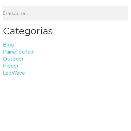
Categorias
Blog
Painel de led
Outdoor
Indoor
LedWave
São Paulo - SP
Av. Nove de Julho, 3624 - Jardim Paulista, São
Paulo - SP, CEP: 01406-000
0800 943 7800