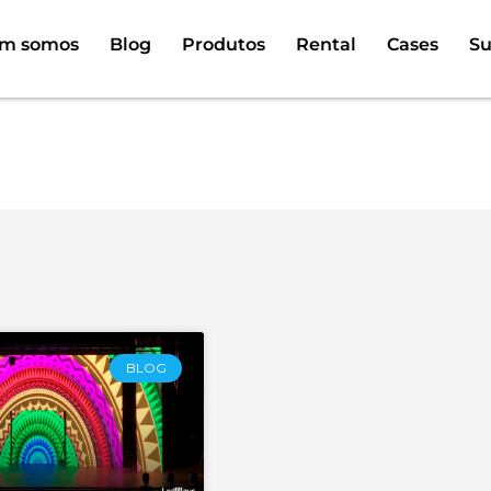
m somos
Blog
Produtos
Rental
Cases
Su
oria: telas de LED para
BLOG