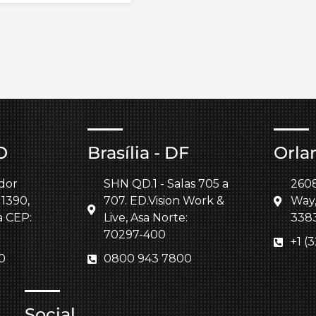
O
Brasília - DF
Orla
dor
SHN QD.1 - Salas 705 a
260
 1390,
707. ED.Vision Work &
Way,
a CEP:
Live, Asa Norte:
338
70297-400
+1 (
0
0800 943 7800
Social