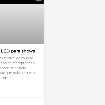
e LED para shows
 festival de música
acorde é amplificado
o som, mas pela
sual que pulsa em cada
 sentido,