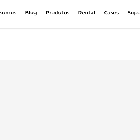
somos
Blog
Produtos
Rental
Cases
Supo
a: totem de LED autoat