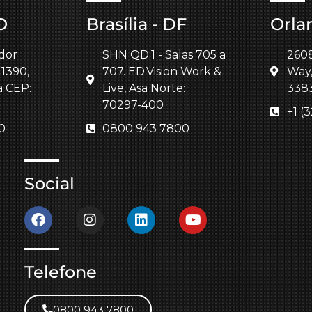
O
Brasília - DF
Orla
dor
SHN QD.1 - Salas 705 a
260
 1390,
707. ED.Vision Work &
Way,
a CEP:
Live, Asa Norte:
338
70297-400
+1 (
0
0800 943 7800
Social
Telefone
0800 943 7800