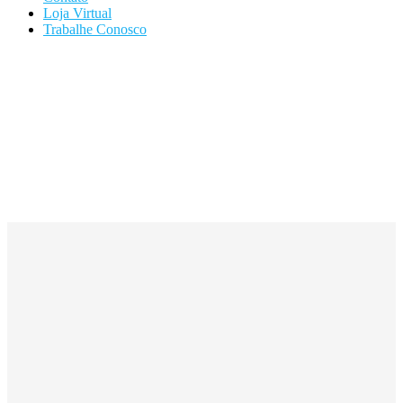
Loja Virtual
Trabalhe Conosco
Categoria: totem de
LED para PDV