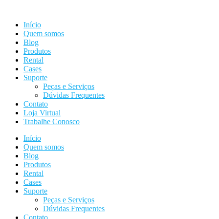
Ir
para
Início
o
Quem somos
conteúdo
Blog
Produtos
Rental
Cases
Suporte
Peças e Serviços
Dúvidas Frequentes
Contato
Loja Virtual
Trabalhe Conosco
Início
Quem somos
Blog
Produtos
Rental
Cases
Suporte
Peças e Serviços
Dúvidas Frequentes
Contato