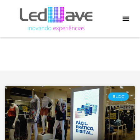
Categoria: totem LED
indoor
BLOG