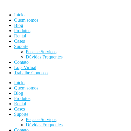
Ir
para
Início
o
Quem somos
conteúdo
Blog
Produtos
Rental
Cases
Suporte
Peças e Serviços
Dúvidas Frequentes
Contato
Loja Virtual
Trabalhe Conosco
Início
Quem somos
Blog
Produtos
Rental
Cases
Suporte
Peças e Serviços
Dúvidas Frequentes
Contato