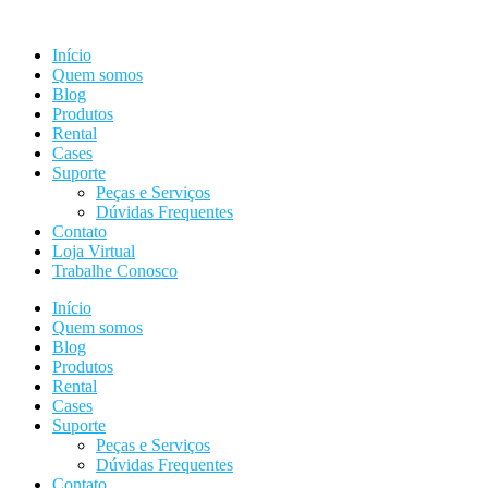
Ir
para
Início
o
Quem somos
conteúdo
Blog
Produtos
Rental
Cases
Suporte
Peças e Serviços
Dúvidas Frequentes
Contato
Loja Virtual
Trabalhe Conosco
Início
Quem somos
Blog
Produtos
Rental
Cases
Suporte
Peças e Serviços
Dúvidas Frequentes
Contato