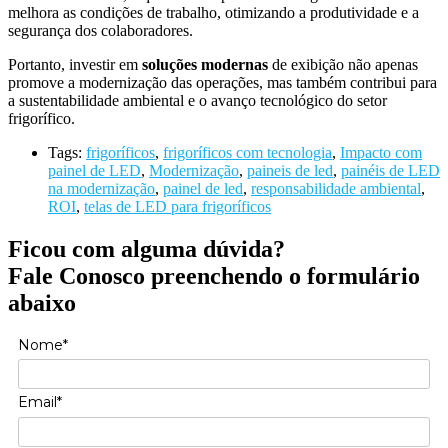
melhora as condições de trabalho, otimizando a produtividade e a
segurança dos colaboradores.
Portanto, investir em
soluções modernas
de exibição não apenas
promove a modernização das operações, mas também contribui para
a sustentabilidade ambiental e o avanço tecnológico do setor
frigorífico.
Tags:
frigoríficos
,
frigoríficos com tecnologia
,
Impacto com
painel de LED
,
Modernização
,
paineis de led
,
painéis de LED
na modernização
,
painel de led
,
responsabilidade ambiental
,
ROI
,
telas de LED para frigoríficos
Ficou com alguma dúvida?
Fale Conosco preenchendo o formulário
abaixo
Nome*
Email*