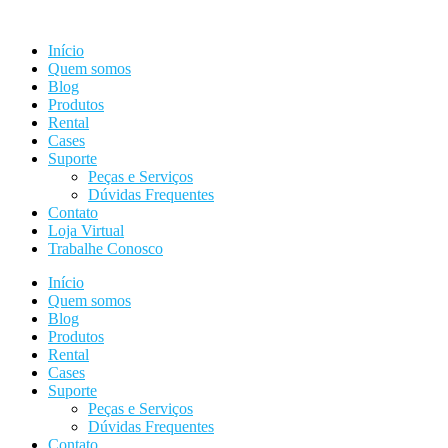
Ir
para
Início
o
Quem somos
conteúdo
Blog
Produtos
Rental
Cases
Suporte
Peças e Serviços
Dúvidas Frequentes
Contato
Loja Virtual
Trabalhe Conosco
Início
Quem somos
Blog
Produtos
Rental
Cases
Suporte
Peças e Serviços
Dúvidas Frequentes
Contato