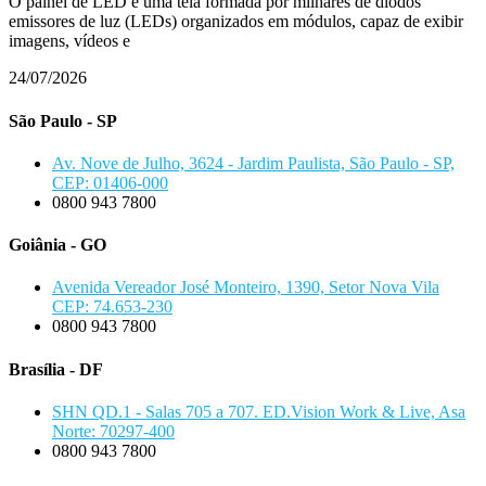
O painel de LED é uma tela formada por milhares de diodos
emissores de luz (LEDs) organizados em módulos, capaz de exibir
imagens, vídeos e
24/07/2026
São Paulo - SP
Av. Nove de Julho, 3624 - Jardim Paulista, São Paulo - SP,
CEP: 01406-000
0800 943 7800
Goiânia - GO
Avenida Vereador José Monteiro, 1390, Setor Nova Vila
CEP: 74.653-230
0800 943 7800
Brasília - DF
SHN QD.1 - Salas 705 a 707. ED.Vision Work & Live, Asa
Norte: 70297-400
0800 943 7800