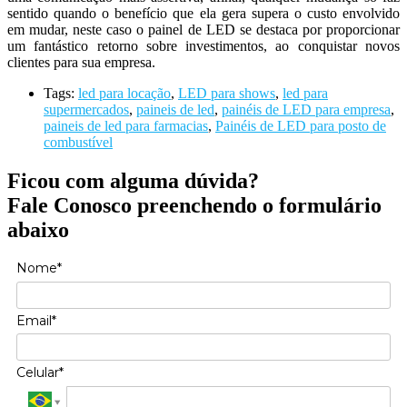
sentido quando o benefício que ela gera supera o custo envolvido
em mudar, neste caso o painel de LED se destaca por proporcionar
um fantástico retorno sobre investimentos, ao conquistar novos
clientes para sua empresa.
Tags:
led para locação
,
LED para shows
,
led para
supermercados
,
paineis de led
,
painéis de LED para empresa
,
paineis de led para farmacias
,
Painéis de LED para posto de
combustível
Ficou com alguma dúvida?
Fale Conosco preenchendo o formulário
abaixo
Nome*
Email*
Celular*