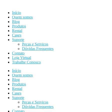
Ir
para
Início
o
Quem somos
conteúdo
Blog
Produtos
Rental
Cases
Suporte
Peças e Serviços
Dúvidas Frequentes
Contato
Loja Virtual
Trabalhe Conosco
Início
Quem somos
Blog
Produtos
Rental
Cases
Suporte
Peças e Serviços
Dúvidas Frequentes
Contato