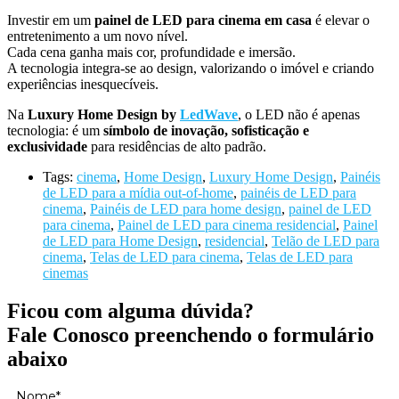
Investir em um
painel de LED para cinema em casa
é elevar o
entretenimento a um novo nível.
Cada cena ganha mais cor, profundidade e imersão.
A tecnologia integra-se ao design, valorizando o imóvel e criando
experiências inesquecíveis.
Na
Luxury Home Design by
LedWave
, o LED não é apenas
tecnologia: é um
símbolo de inovação, sofisticação e
exclusividade
para residências de alto padrão.
Tags:
cinema
,
Home Design
,
Luxury Home Design
,
Painéis
de LED para a mídia out-of-home
,
painéis de LED para
cinema
,
Painéis de LED para home design
,
painel de LED
para cinema
,
Painel de LED para cinema residencial
,
Painel
de LED para Home Design
,
residencial
,
Telão de LED para
cinema
,
Telas de LED para cinema
,
Telas de LED para
cinemas
Ficou com alguma dúvida?
Fale Conosco preenchendo o formulário
abaixo
Nome*