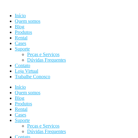
Ir
para
Início
o
Quem somos
conteúdo
Blog
Produtos
Rental
Cases
Suporte
Peças e Serviços
Dúvidas Frequentes
Contato
Loja Virtual
Trabalhe Conosco
Início
Quem somos
Blog
Produtos
Rental
Cases
Suporte
Peças e Serviços
Dúvidas Frequentes
Contato