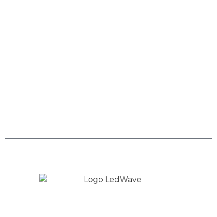
Telefone
0800 943 7800
Links
Trabalhe Conosco
Políticas de Privacidade
Copyright © 2026 LedWave - Todos os direitos
Reservados