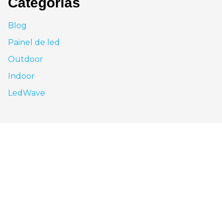
Categorias
Blog
Painel de led
Outdoor
Indoor
LedWave
São Paulo - SP
Av. Nove de Julho, 3624 - Jardim Paulista, São
Paulo - SP, CEP: 01406-000
0800 943 7800