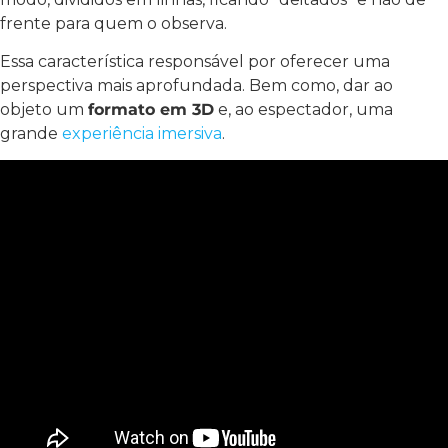
frente para quem o observa.
Essa característica responsável por oferecer uma
perspectiva mais aprofundada. Bem como, dar ao
objeto um
formato em 3D
e, ao espectador, uma
grande
experiência imersiva
.