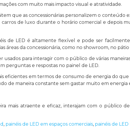
mações com muito mais impacto visual e atratividade.
item que as concessionárias personalizem o conteúdo e
e carros de luxo durante o horário comercial e depois 
inéis de LED é altamente flexível e pode ser facilmen
ias áreas da concessionária, como no showroom, no páti
 usados ​​para interagir com o público de várias maneir
 perguntas e respostas no painel de LED.
ais eficientes em termos de consumo de energia do que o
eúdo de maneira constante sem gastar muito em energia e
a mais atraente e eficaz, interajam com o público de
ed
,
painéis de LED em espaços comerciais
,
painéis de LED