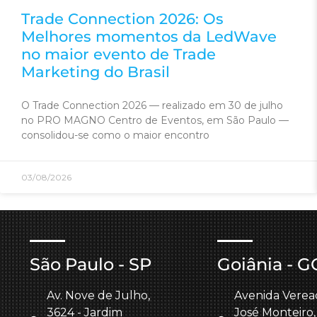
Trade Connection 2026: Os
Melhores momentos da LedWave
no maior evento de Trade
Marketing do Brasil
O Trade Connection 2026 — realizado em 30 de julho
no PRO MAGNO Centro de Eventos, em São Paulo —
consolidou-se como o maior encontro
03/08/2026
São Paulo - SP
Goiânia - G
Av. Nove de Julho,
Avenida Verea
3624 - Jardim
José Monteiro,