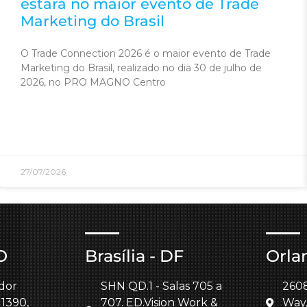
estará no maior evento de Trade
Marketing do Brasil
O Trade Connection 2026 é o maior evento de Trade
Marketing do Brasil, realizado no dia 30 de julho de
2026, no PRO MAGNO Centro
27/07/2026
O
Brasília - DF
Orla
dor
SHN QD.1 - Salas 705 a
260
 1390,
707. ED.Vision Work &
Way,