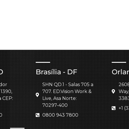
O
Brasília - DF
Orla
dor
SHN QD.1 - Salas 705 a
260
 1390,
707. ED.Vision Work &
Way,
a CEP:
Live, Asa Norte:
338
70297-400
+1 (
0
0800 943 7800