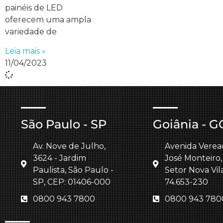
painéis de LED
oferecem uma ampla
variedade de
Leia mais »
11/04/2023
São Paulo - SP
Goiânia - G
Av. Nove de Julho,
Avenida Verea
3624 - Jardim
José Monteiro,
Paulista, São Paulo -
Setor Nova Vil
SP, CEP: 01406-000
74.653-230
0800 943 7800
0800 943 780