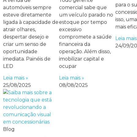
A venda de
Todo gerente
para o s
automóveis sempre
comercial sabe que
concessio
esteve diretamente
um veículo parado no
isso, um
ligada à capacidade de
estoque por tempo
mais efic
atrair olhares,
excessivo
despertar desejo e
compromete a saúde
Leia mais
criar um senso de
financeira da
24/09/2
oportunidade
operação. Além disso,
imediata. Painéis de
imobilizar capital e
LED
ocupar
Leia mais »
Leia mais »
25/08/2025
08/08/2025
Blog