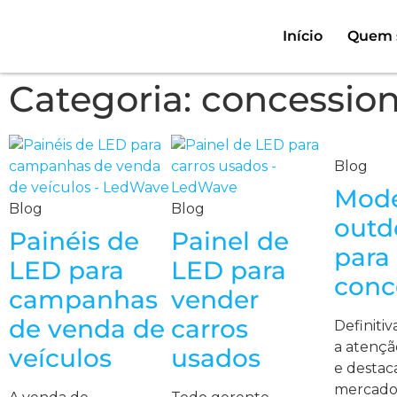
Início
Quem 
Categoria: concession
Blog
Mode
Blog
Blog
outd
Painéis de
Painel de
para
LED para
LED para
conc
campanhas
vender
de venda de
carros
Definitiv
a atençã
veículos
usados
e destac
mercado 