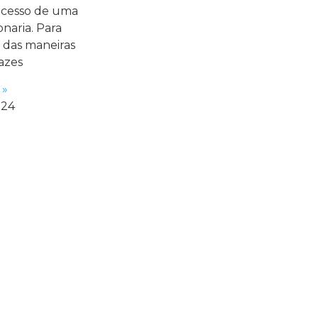
ucesso de uma
naria. Para
a das maneiras
azes
 »
024