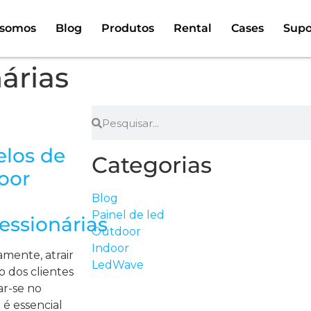
somos
Blog
Produtos
Rental
Cases
Supo
árias
los de
Categorias
oor
Blog
Painel de led
essionárias
Outdoor
Indoor
amente, atrair
LedWave
o dos clientes
ar-se no
é essencial