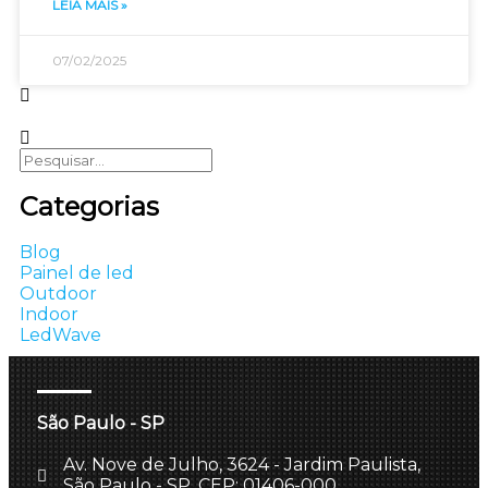
LEIA MAIS »
07/02/2025
Categorias
Blog
Painel de led
Outdoor
Indoor
LedWave
São Paulo - SP
Av. Nove de Julho, 3624 - Jardim Paulista,
São Paulo - SP, CEP: 01406-000