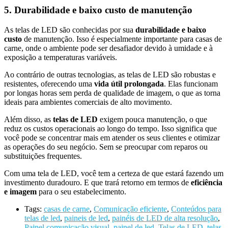
5. Durabilidade e baixo custo de manutenção
As telas de LED são conhecidas por sua
durabilidade e baixo
custo
de manutenção. Isso é especialmente importante para casas de
carne, onde o ambiente pode ser desafiador devido à umidade e à
exposição a temperaturas variáveis.
Ao contrário de outras tecnologias, as telas de LED são robustas e
resistentes, oferecendo uma
vida útil prolongada
. Elas funcionam
por longas horas sem perda de qualidade de imagem, o que as torna
ideais para ambientes comerciais de alto movimento.
Além disso, as
telas de LED
exigem pouca manutenção, o que
reduz os custos operacionais ao longo do tempo. Isso significa que
você pode se concentrar mais em atender os seus clientes e otimizar
as operações do seu negócio. Sem se preocupar com reparos ou
substituições frequentes.
Com uma tela de LED, você tem a certeza de que estará fazendo um
investimento duradouro. E que trará retorno em termos de
eficiência
e imagem
para o seu estabelecimento.
Tags:
casas de carne
,
Comunicação eficiente
,
Conteúdos para
telas de led
,
paineis de led
,
painéis de LED de alta resolução
,
Painel comunicação visual
,
painel de led
,
Telas de LED
,
telas