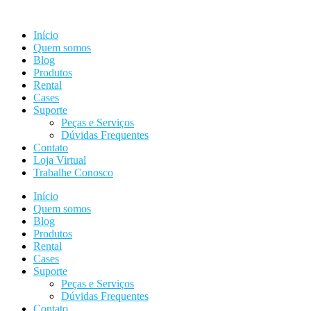
Ir
para
Início
o
Quem somos
conteúdo
Blog
Produtos
Rental
Cases
Suporte
Peças e Serviços
Dúvidas Frequentes
Contato
Loja Virtual
Trabalhe Conosco
Início
Quem somos
Blog
Produtos
Rental
Cases
Suporte
Peças e Serviços
Dúvidas Frequentes
Contato