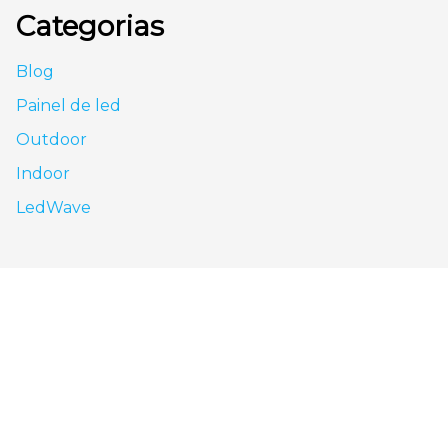
Categorias
Blog
Painel de led
Outdoor
Indoor
LedWave
São Paulo - SP
Av. Nove de Julho, 3624 - Jardim Paulista, São
Paulo - SP, CEP: 01406-000
0800 943 7800