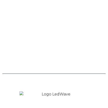
Telefone
0800 943 7800
Links
Trabalhe Conosco
Políticas de Privacidade
Copyright © 2026 LedWave - Todos os direitos
Reservados