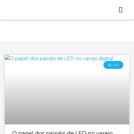
Quem somos
Loja Virtual
Trabalhe Conos
Categoria: signage
BLOG
O papel dos painéis de LED no varejo