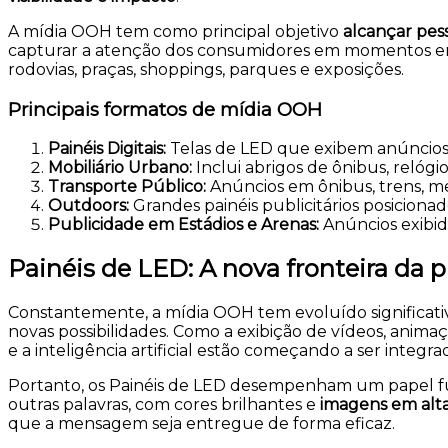
A mídia OOH tem como principal objetivo
alcançar pes
capturar a atenção dos consumidores em momentos em q
rodovias, praças, shoppings, parques e exposições.
Principais formatos de mídia OOH
Painéis Digitais
:
Telas de LED que exibem anúncios di
Mobiliário Urbano
:
Inclui abrigos de ônibus, relóg
Transporte Público
:
Anúncios em ônibus, trens, met
Outdoors
:
Grandes painéis publicitários posicionad
Publicidade em Estádios e Arenas
:
Anúncios exibid
Painéis de LED: A nova fronteira da 
Constantemente, a mídia OOH tem evoluído significa
novas possibilidades. Como a exibição de vídeos, anim
e a inteligência artificial estão começando a ser integra
Portanto, os Painéis de LED desempenham um papel fu
outras palavras, com cores brilhantes e
imagens em alta
que a mensagem seja entregue de forma eficaz.