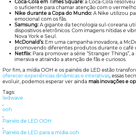
Coca-Cola em Times Square
:
a Coca-Cola resolveu 
o suficiente para chamar atenção com o vermelho 
Nike durante a Copa do Mundo
:
A Nike utilizou p
emocional com os fãs.
Samsung
:
A gigante da tecnologia sul-coreana uti
dispositivos eletrônicos. Com imagens nítidas e
Nova York e Seul.
McDonald’s
:
Em uma campanha inovadora, a McDonal
promovendo diferentes produtos durante o café d
Netflix
:
Para promover a série “Stranger Things”, 
imersiva e atraindo a atenção de fãs e curiosos.
Por fim, a mídia OOH e os painéis de LED estão transfo
oferecer experiências dinâmicas e interativas
, essas te
evoluir, podemos esperar ver ainda
mais inovações e o
Tags:
ledwave
,
ooh
,
Painéis de LED OOH
,
Painéis de LED para a mídia ooh