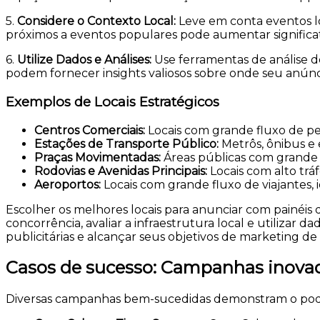
5.
Considere o Contexto Local
:
Leve em conta eventos lo
próximos a eventos populares pode aumentar significat
6.
Utilize Dados e Análises
:
Use ferramentas de análise d
podem fornecer insights valiosos sobre onde seu anúnc
Exemplos de Locais Estratégicos
Centros Comerciais
:
Locais com grande fluxo de pes
Estações de Transporte Público
:
Metrôs, ônibus e 
Praças Movimentadas
:
Áreas públicas com grande 
Rodovias e Avenidas Principais
:
Locais com alto trá
Aeroportos
:
Locais com grande fluxo de viajantes, i
Escolher os melhores locais para anunciar com painéi
concorrência, avaliar a infraestrutura local e utilizar
publicitárias e alcançar seus objetivos de marketing de 
Casos de sucesso: Campanhas inova
Diversas campanhas bem-sucedidas demonstram o poder