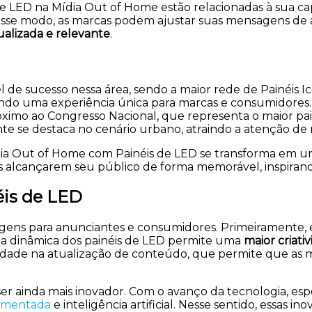
s de LED na Mídia Out of Home estão relacionadas à sua 
Desse modo, as marcas podem ajustar suas mensagens de a
ualizada e relevante
.
 de sucesso nessa área, sendo a maior rede de Painéis Ic
do uma experiência única para marcas e consumidores. 
róximo ao Congresso Nacional, que representa o maior pa
ante se destaca no cenário urbano, atraindo a atenção de
Mídia Out of Home com Painéis de LED se transforma em 
rcas alcançarem seu público de forma memorável, inspir
éis de LED
tagens para anunciantes e consumidores. Primeiramente
eza dinâmica dos painéis de LED permite uma
maior criati
ilidade na atualização de conteúdo, que permite que 
r ainda mais inovador. Com o avanço da tecnologia, esp
aumentada
e inteligência artificial. Nesse sentido, essas 