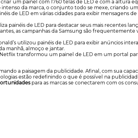
criar um painel com 1760 telas de LED e com a altura equ
intenso da marca, o conjunto todo se mexe, criando um 
ainéis de LED em várias cidades para exibir mensagens de
liza painéis de LED para destacar seus mais recentes la
 vibrantes, as campanhas da Samsung são frequentemente
d’s utilizou painéis de LED para exibir anúncios inter
a manhã, almoço e jantar.
a Netflix transformou um painel de LED em um portal par
rmando a paisagem da publicidade. Afinal, com sua capac
cnologias estão redefinindo o que é possível na publicida
portunidades
para as marcas se conectarem com os cons