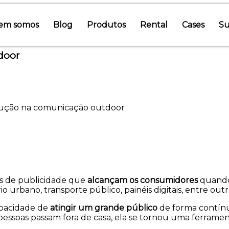
em somos
Blog
Produtos
Rental
Cases
Su
door
lução na comunicação outdoor
as de publicidade que
alcançam os consumidores
quando 
o urbano, transporte público, painéis digitais, entre outr
apacidade de
atingir um grande público
de forma contínua
ssoas passam fora de casa, ela se tornou uma ferrame