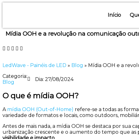
Início
Qu
Mídia OOH e a revolução na comunicação out
LedWave - Painéis de LED
»
Blog
»
Mídia OOH e a revo
Categoria:
Dia:
27/08/2024
Blog
O que é mídia OOH?
A
mídia OOH (Out-of-Home)
refere-se a todas as form
variedade de formatos e locais, como outdoors, mobiliári
Antes de mais nada, a mídia OOH se destaca por sua c
urbanização crescente e o aumento do tempo que as pe
visibilidade e impacto
.