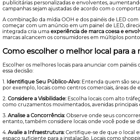
publicitárias personalizadas e envolventes, aumentand
campanhas sejam ajustadas de acordo com o comporta
A combinação da mídia OOH e dos painéis de LED com 
começar com um anúncio em um painel de LED, direcio
integrada cria uma
experiência de marca coesa e envo
marcas alcancem os consumidores em múltiplos ponto
Como escolher o melhor local para 
Escolher os melhores locais para anunciar com painéis
essa decisão:
1.
Identifique Seu Público-Alvo
:
Entenda quem são seus 
por exemplo, locais como centros comerciais, áreas de 
2.
Considere a Visibilidade
:
Escolha locais com alto tráf
como cruzamentos movimentados, avenidas principais e
3.
Analise a Concorrência
:
Observe onde seus concorrent
entanto, também considere locais onde você pode se d
4.
Avalie a Infraestrutura
:
Certifique-se de que o local e
espaço suficiente para a instalação. Locais como shopp