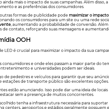
o ainda mais o impacto de suas campanhas. Além disso, 
mento e as preferências dos consumidores.
outras formas de publicidade pode
maximizar o impact
nando os consumidores para um site ou uma rede social
lvente
, aumentando a probabilidade de conversão. Além di
s de contato, reforçando suas mensagens e aumentand
a mídia OOH
 de LED é crucial para maximizar o impacto da sua campa
consumidores e onde eles passam a maior parte do tem
entretenimento e universidades podem ser ideais.
ego de pedestres e veículos para garantir que seu anúnc
 estações de transporte público são excelentes opções.
es estão anunciando. Isso pode dar uma ideia de locais
estacar sem a presença de muitos concorrentes.
scolhido tenha a infraestrutura necessária para suportar
ing centers, aeroportos e estádios geralmente possuem es