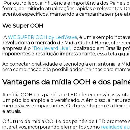
Por outro lado, a influência e importância dos Painéi
forma, permitindo atualizações rápidas e relevantes. 
eventos específicos, mantendo a campanha sempre
at
We Super OOH
A
WE SUPER OOH by LedWave
, é um exemplo notável
revoluciona o mercado
de Mídia Out of Home, oferecen
empresa é o
“Boulevard Live”,
localizado em Brasília p
imponentes e resolução impressionante
, essa tela gig
Ao conectar criatividade e tecnologia em sintonia, a 
essa combinação cria possibilidades infinitas para ma
Vantagens da mídia OOH e dos pain
A mídia OOH e os painéis de LED oferecem várias van
um público amplo e diversificado. Além disso, a natur
memoráveis e impactantes. Outra vantagem é a flexib
e atuais.
O futuro da mídia OOH e dos painéis de LED promete se
interativos, incorporando elementos como
realidade 