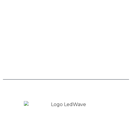
Telefone
0800 943 7800
Links
Trabalhe Conosco
Políticas de Privacidade
Copyright © 2026 LedWave - Todos os direitos
Reservados