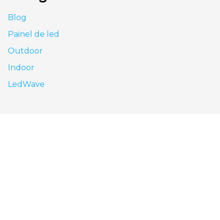
Blog
Painel de led
Outdoor
Indoor
LedWave
São Paulo - SP
Av. Nove de Julho, 3624 - Jardim Paulista, São
Paulo - SP, CEP: 01406-000
0800 943 7800